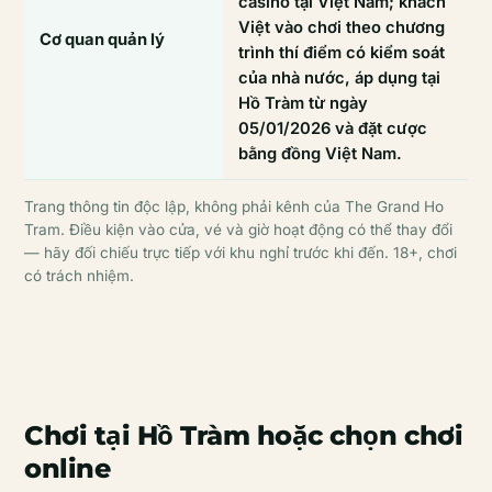
casino tại Việt Nam; khách
Việt vào chơi theo chương
Cơ quan quản lý
trình thí điểm có kiểm soát
của nhà nước, áp dụng tại
Hồ Tràm từ ngày
05/01/2026 và đặt cược
bằng đồng Việt Nam.
Trang thông tin độc lập, không phải kênh của The Grand Ho
Tram. Điều kiện vào cửa, vé và giờ hoạt động có thể thay đổi
— hãy đối chiếu trực tiếp với khu nghỉ trước khi đến. 18+, chơi
có trách nhiệm.
Chơi tại Hồ Tràm hoặc chọn chơi
online