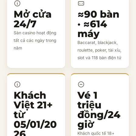
Mở cửa
≈90 bàn
24/7
· ≈614
máy
Sàn casino hoạt động
tất cả các ngày trong
Baccarat, blackjack,
năm
roulette, poker, tài xỉu,
slot và 118 bàn điện tử
Khách
Vé 1
Việt 21+
triệu
từ
đồng/24
05/01/20
giờ
26
Khách quốc tế 18+