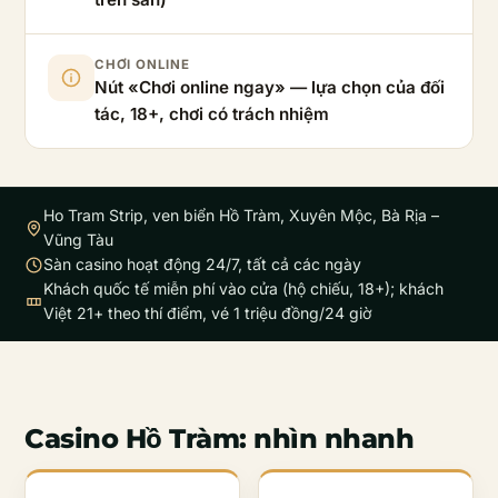
CHƠI ONLINE
Nút «Chơi online ngay» — lựa chọn của đối
tác, 18+, chơi có trách nhiệm
Ho Tram Strip, ven biển Hồ Tràm, Xuyên Mộc, Bà Rịa –
Vũng Tàu
Sàn casino hoạt động 24/7, tất cả các ngày
Khách quốc tế miễn phí vào cửa (hộ chiếu, 18+); khách
Việt 21+ theo thí điểm, vé 1 triệu đồng/24 giờ
Casino Hồ Tràm: nhìn nhanh