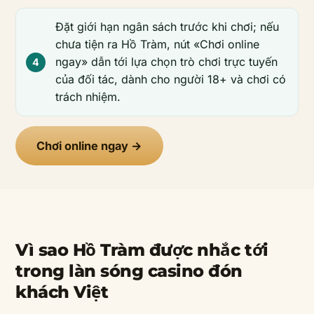
Đặt giới hạn ngân sách trước khi chơi; nếu
chưa tiện ra Hồ Tràm, nút «Chơi online
ngay» dẫn tới lựa chọn trò chơi trực tuyến
của đối tác, dành cho người 18+ và chơi có
trách nhiệm.
Chơi online ngay →
Vì sao Hồ Tràm được nhắc tới
trong làn sóng casino đón
khách Việt