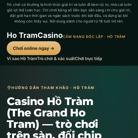
Trò chơi có thưởng là hình thức giải trí và luôn đi kèm rủi ro; nhà cái luôn
giữ lợi thế toán học. Chỉ chơi bằng số tiền bạn sẵn sàng chi cho giải trí,
đặt giới hạn thời gian và ngân sách trước khi bắt đầu, và dừng lại khi
không còn thấy vui. Nội dung dành cho người từ 18 tuổi trở lên.
Ho Tram
Casino
CẨM NANG ĐỘC LẬP · HỒ TRÀM
Chơi online ngay →
Vì sao Hồ Tràm
Trò chơi & xác suất
Chơi trực tiếp
HƯỚNG DẪN THAM KHẢO · HỒ TRÀM
Casino Hồ Tràm
(The Grand Ho
Tram) — trò chơi
trên sàn, đổi chip